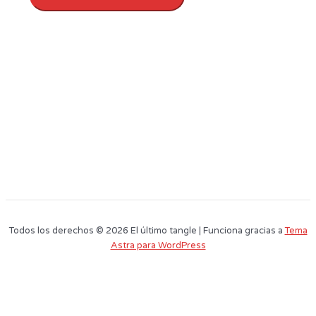
Todos los derechos © 2026 El último tangle | Funciona gracias a
Tema
Astra para WordPress
Este sitio web utiliza cookies para que usted tenga la mejor experiencia de
usuario. Si continúa navegando está dando su consentimiento para la
aceptación de las mencionadas cookies y la aceptación de nuestra
política