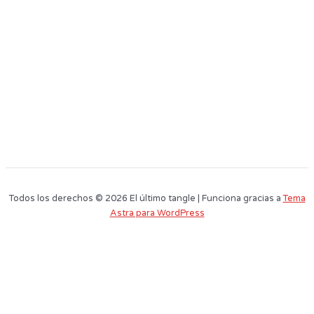
Todos los derechos © 2026 El último tangle | Funciona gracias a
Tema
Astra para WordPress
Este sitio web utiliza cookies para que usted tenga la mejor experiencia de
usuario. Si continúa navegando está dando su consentimiento para la
aceptación de las mencionadas cookies y la aceptación de nuestra
política
de cookies
, pinche el enlace para mayor información.
plugin cookies
ACEPTAR