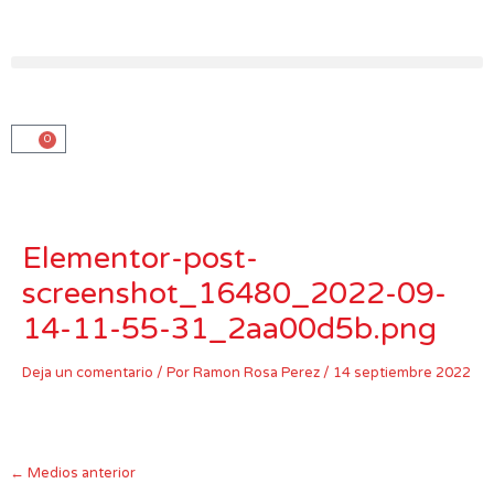
Ir
al
contenido
0
Carro
Elementor-post-
screenshot_16480_2022-09-
14-11-55-31_2aa00d5b.png
Deja un comentario
/ Por
Ramon Rosa Perez
/
14 septiembre 2022
←
Medios anterior