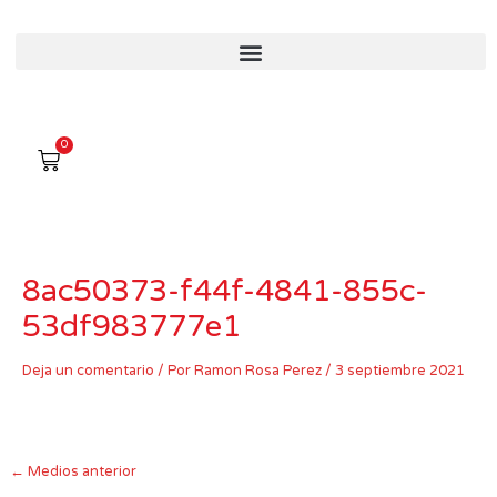
Ir
al
contenido
0
Carro
8ac50373-f44f-4841-855c-
53df983777e1
Deja un comentario
/ Por
Ramon Rosa Perez
/
3 septiembre 2021
←
Medios anterior