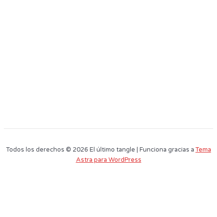
Todos los derechos © 2026 El último tangle | Funciona gracias a
Tema
Astra para WordPress
Este sitio web utiliza cookies para que usted tenga la mejor experiencia de
usuario. Si continúa navegando está dando su consentimiento para la
aceptación de las mencionadas cookies y la aceptación de nuestra
política
de cookies
, pinche el enlace para mayor información.
plugin cookies