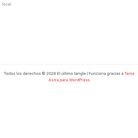
local.
Todos los derechos © 2026 El último tangle | Funciona gracias a
Tema
Astra para WordPress
Este sitio web utiliza cookies para que usted tenga la mejor experiencia de
usuario. Si continúa navegando está dando su consentimiento para la
aceptación de las mencionadas cookies y la aceptación de nuestra
política
de cookies
, pinche el enlace para mayor información.
plugin cookies
ACEPTAR
Aviso de cookies