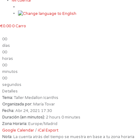
Mi cuenta
€
0.00
0
Carro
00
días
00
horas
00
minutos
00
segundos
Detalles
Tema:
Taller Medallon Icanthis
Organizada por:
María Tovar
Fecha:
Abr 24, 2021 17:30
Duración (en minutos):
2 hours 0 minutes
Zona Horaria:
Europe/Madrid
Google Calendar
/
iCal Export
Nota
: La cuenta atrás del tiempo se muestra en base a tu zona horaria