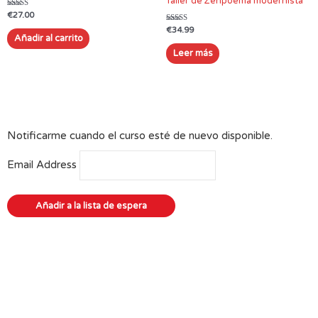
Taller de Zenpoema modernista
Valorado en
€
27.00
5.00
de 5
Valorado en
€
34.99
5.00
Añadir al carrito
de 5
Leer más
Notificarme cuando el curso esté de nuevo disponible.
Email Address