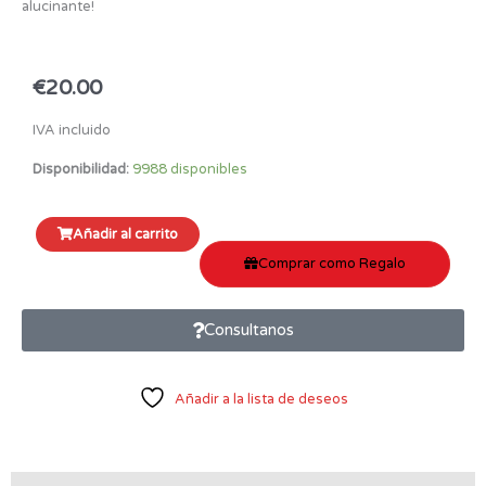
alucinante!
€
20.00
IVA incluido
Disponibilidad:
9988 disponibles
Zentangle
Añadir al carrito
con
Comprar como Regalo
Rotulador
Gely
Roll
Consultanos
Glaze
sobre
Tesela
Añadir a la lista de deseos
Negra
y
Turquesa
quantity