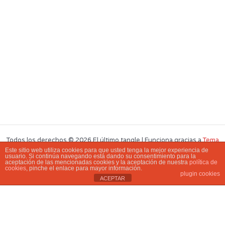
Todos los derechos © 2026 El último tangle | Funciona gracias a
Tema
Este sitio web utiliza cookies para que usted tenga la mejor experiencia de
Astra para WordPress
usuario. Si continúa navegando está dando su consentimiento para la
aceptación de las mencionadas cookies y la aceptación de nuestra
política de
cookies
, pinche el enlace para mayor información.
plugin cookies
ACEPTAR
Nombre
Apellidos