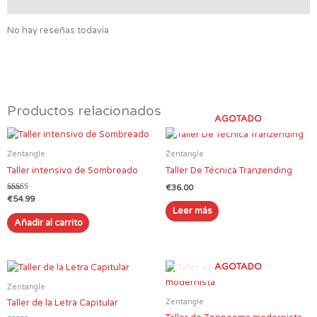
Valoraciones (0)
No hay reseñas todavía
Productos relacionados
AGOTADO
Zentangle
Zentangle
Taller intensivo de Sombreado
Taller De Técnica Tranzending
€
36.00
Valorado en
€
54.99
5.00
Leer más
de 5
Añadir al carrito
AGOTADO
Zentangle
Zentangle
Taller de la Letra Capitular