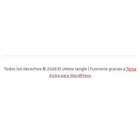
Todos los derechos © 2026 El último tangle | Funciona gracias a
Tema
Astra para WordPress
Este sitio web utiliza cookies para que usted tenga la mejor experiencia de
usuario. Si continúa navegando está dando su consentimiento para la
aceptación de las mencionadas cookies y la aceptación de nuestra
política
de cookies
, pinche el enlace para mayor información.
plugin cookies
ACEPTAR
Aviso de cookies
Nombre