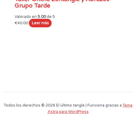
Grupo Tarde
Valorado en
5.00
de 5
€
40.00
Leer más
Todos los derechos © 2026 El último tangle | Funciona gracias a
Tema
Astra para WordPress
Este sitio web utiliza cookies para que usted tenga la mejor experiencia de