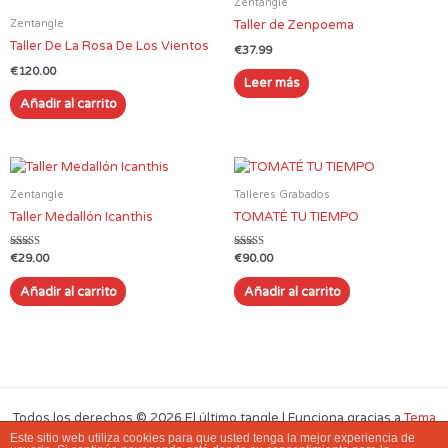
Zentangle
Zentangle
Taller de Zenpoema
Taller De La Rosa De Los Vientos
€
37.99
€
120.00
Leer más
Añadir al carrito
Zentangle
Talleres Grabados
Taller Medallón Icanthis
TOMATÉ TU TIEMPO
Valorado en
Valorado en
€
29.00
€
90.00
5.00
5.00
de 5
de 5
Añadir al carrito
Añadir al carrito
Todos los derechos © 2026 El último tangle | Funciona gracias a
Tema
Este sitio web utiliza cookies para que usted tenga la mejor experiencia de
Astra para WordPress