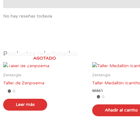
Valoraciones (0)
No hay reseñas todavía
Productos relacionados
AGOTADO
Zentangle
Zentangle
Taller de Zenpoema
Taller Medallón Icanthi
Valorado en
5.00
de 5
Leer más
Añadir al carrito