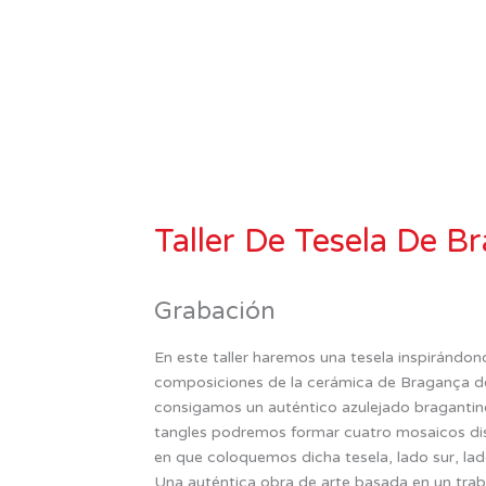
Taller De Tesela De B
Grabación
En este taller haremos una tesela inspirándono
composiciones de la cerámica de Bragança de
consigamos un auténtico azulejado bragantino
tangles podremos formar cuatro mosaicos dist
en que coloquemos dicha tesela, lado sur, lad
Una auténtica obra de arte basada en un trab