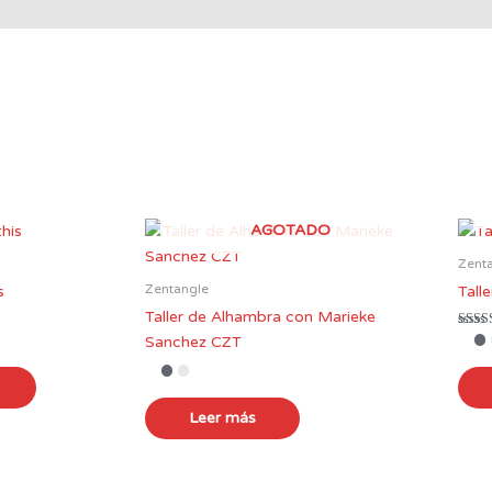
AGOTADO
Zent
Zentangle
s
Tall
Taller de Alhambra con Marieke
Valor
Sanchez CZT
5.00
de 5
Leer más