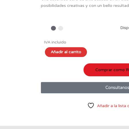
posibilidades creativas y con un bello resulta
Disp
IVA incluido
Taller
Añadir al carrito
De
Tesela
Comprar como R
De
Bragança
cantidad
Consultano
Añadir a la lista