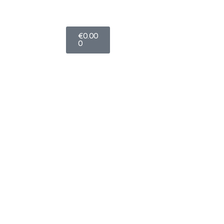
Carro
€
0.00
0