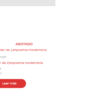
AGOTADO
angle
er de Zenpoema modernista
ado en
Leer más