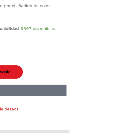
do por el añadido de color….
onibilidad:
9997 disponibles
egalo
s
 de deseos