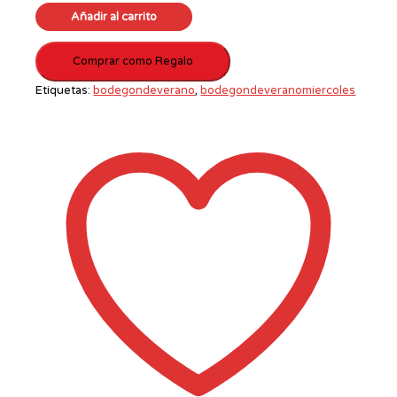
Añadir al carrito
Comprar como Regalo
Etiquetas:
bodegondeverano
,
bodegondeveranomiercoles