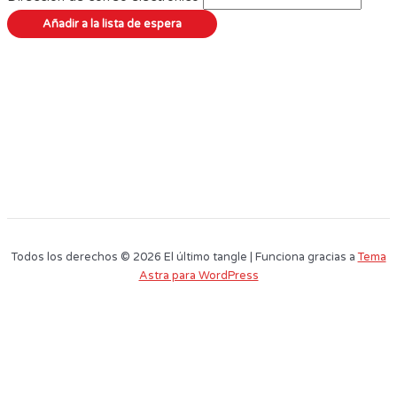
Todos los derechos © 2026 El último tangle | Funciona gracias a
Tema
Astra para WordPress
Este sitio web utiliza cookies para que usted tenga la mejor experiencia de
usuario. Si continúa navegando está dando su consentimiento para la
aceptación de las mencionadas cookies y la aceptación de nuestra
política
de cookies
, pinche el enlace para mayor información.
plugin cookies