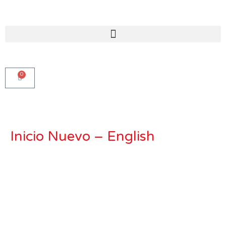
Ir
al
contenido
0
Carro
Inicio Nuevo – English