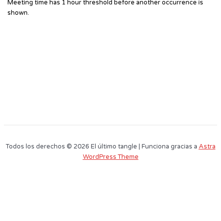
Meeting time has 1 hour threshold before another occurrence is
shown.
Todos los derechos © 2026 El último tangle | Funciona gracias a
Astra
WordPress Theme
Este sitio web utiliza cookies para que usted tenga la mejor experiencia de
usuario. Si continúa navegando está dando su consentimiento para la
aceptación de las mencionadas cookies y la aceptación de nuestra
política
de cookies
, pinche el enlace para mayor información.
plugin cookies