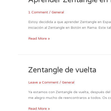
Zentangle
en
1 Comment
/
General
España
Estoy decidida a que aprender Zentangle en Españ
iniciación al Zentangle en Botón en Rama. Este tall
Read More »
Zentangle de vuelta
Zentangle
de
vuelta
Leave a Comment
/
General
Ya estamos con Zentangle de vuelta, después del 
me alegro mucho de reencontraros a todos. Os con
Read More »