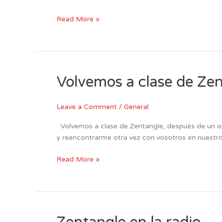
Read More »
Volvemos a clase de Ze
Volvemos
a
clase
Leave a Comment
/
General
de
Zentangle
Volvemos a clase de Zentangle, después de un obl
y reencontrarme otra vez con vosotros en nuestro
Read More »
Zentangle