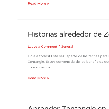
Read More »
Historias alrededor de 
Historias
alrededor
de
Leave a Comment
/
General
Zentangle
Hola a todos! Esta vez, aparte de las fechas para 
Zentangle. Estoy convencida de los beneficios q
convencemos
Read More »
Aprender Zentangle en
Aprender