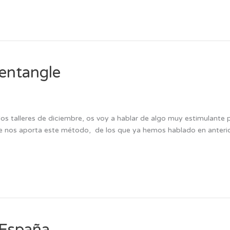
Zentangle
los talleres de diciembre, os voy a hablar de algo muy estimulante 
ue nos aporta este método, de los que ya hemos hablado en anteri
 España