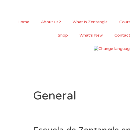
Skip
to
content
Home
About us?
What is Zentangle
Cour
Shop
What's New
Contac
General
Escuela