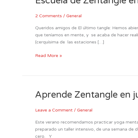
Escuela de Zentangle e
de
Zentangle
2 Comments
/
General
en
Madrid
Queridos amigos de El último tangle: Hemos abie
que teníamos en mente, y se acaba de hacer reali
(cerquísima de las estaciones […]
Read More »
Aprende Zentangle en ju
Aprende
Zentangle
en
Leave a Comment
/
General
julio
Este verano recomendamos practicar yoga mental
preparado un taller intensivo, de una semana de 
cero. Y