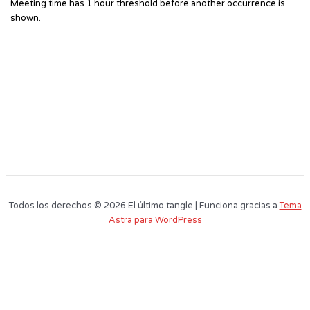
Meeting time has 1 hour threshold before another occurrence is
shown.
Todos los derechos © 2026 El último tangle | Funciona gracias a
Tema
Astra para WordPress
Este sitio web utiliza cookies para que usted tenga la mejor experiencia de
usuario. Si continúa navegando está dando su consentimiento para la
aceptación de las mencionadas cookies y la aceptación de nuestra
política
de cookies
, pinche el enlace para mayor información.
plugin cookies