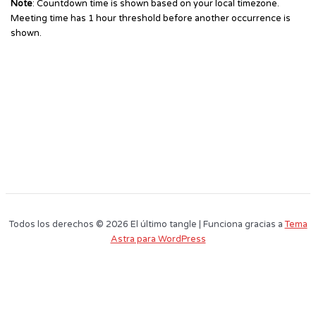
Note
: Countdown time is shown based on your local timezone.
Meeting time has 1 hour threshold before another occurrence is
shown.
Todos los derechos © 2026 El último tangle | Funciona gracias a
Tema
Astra para WordPress
Este sitio web utiliza cookies para que usted tenga la mejor experiencia de
usuario. Si continúa navegando está dando su consentimiento para la
aceptación de las mencionadas cookies y la aceptación de nuestra
política