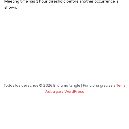
Meeting time has 1 hour threshold before another occurrence is
shown.
Todos los derechos © 2026 El último tangle | Funciona gracias a
Tema
Astra para WordPress
Este sitio web utiliza cookies para que usted tenga la mejor experiencia de
usuario. Si continúa navegando está dando su consentimiento para la
aceptación de las mencionadas cookies y la aceptación de nuestra
política
de cookies
, pinche el enlace para mayor información.
plugin cookies