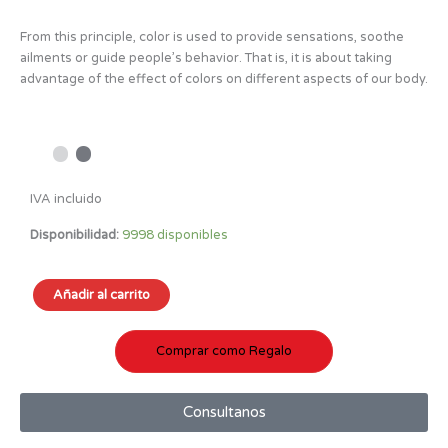
From this principle, color is used to provide sensations, soothe
ailments or guide people’s behavior. That is, it is about taking
advantage of the effect of colors on different aspects of our body.
IVA incluido
Disponibilidad:
9998 disponibles
Power
Añadir al carrito
of
Color
cantidad
Comprar como Regalo
Consultanos