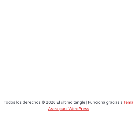
Todos los derechos © 2026 El último tangle | Funciona gracias a
Tema
Astra para WordPress
Este sitio web utiliza cookies para que usted tenga la mejor experiencia de
usuario. Si continúa navegando está dando su consentimiento para la