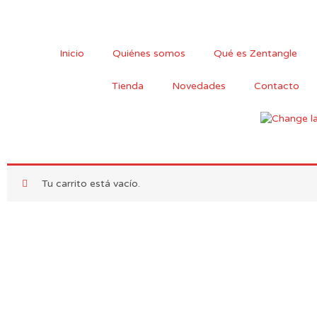
Ir
al
contenido
Inicio
Quiénes somos
Qué es Zentangle
Tienda
Novedades
Contacto
Tu carrito está vacío.