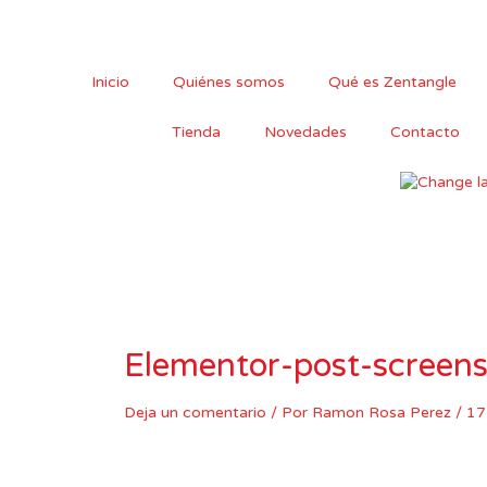
Ir
al
contenido
Inicio
Quiénes somos
Qué es Zentangle
Tienda
Novedades
Contacto
Elementor-post-scree
Deja un comentario
/ Por
Ramon Rosa Perez
/
17