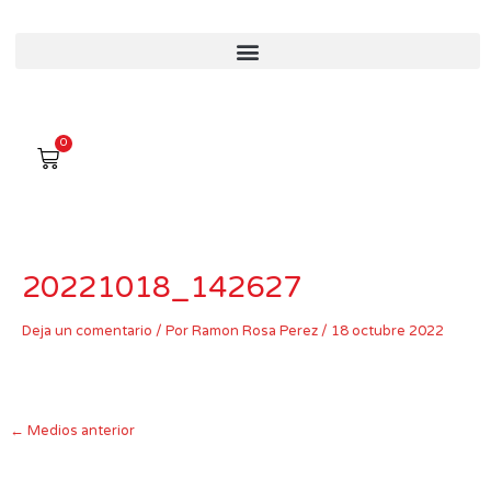
Ir
al
contenido
0
Carro
20221018_142627
Deja un comentario
/ Por
Ramon Rosa Perez
/
18 octubre 2022
←
Medios anterior