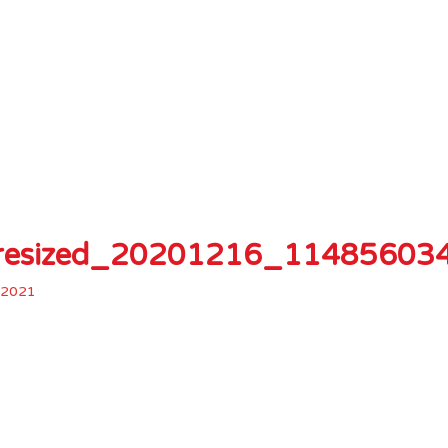
esized_20201216_11485603
 2021